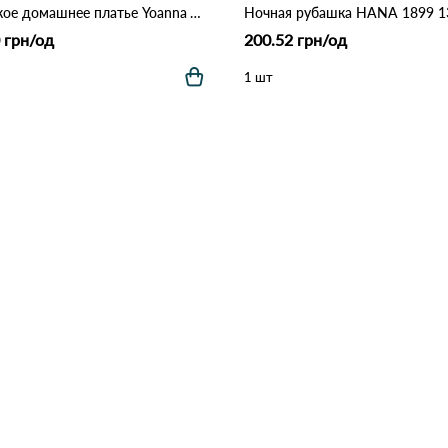
Женское домашнее платье Yoanna Vera 5728 Как на фото
 грн/од
200.52 грн/од
1 шт