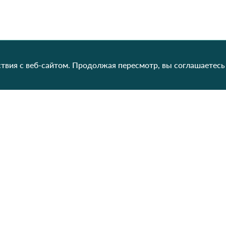
твия с веб-сайтом. Продолжая пересмотр, вы соглашаетесь
Категории
Контакты
Наш
Для женщин
+38 (073) 707-00-45