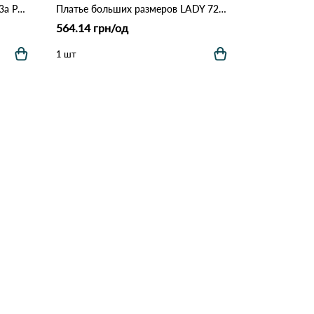
Ночная рубашка HANA 1899 13a Различные цвета
Платье больших размеров LADY 7284 Леопардовый
564.14 грн/од
1 шт