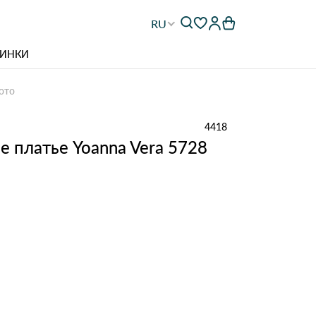
RU
ИНКИ
ото
4418
 платье Yoanna Vera 5728