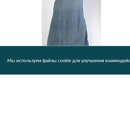
Мы используем файлы cookie для улучшения взаимодейс
Женское домашнее платье Yoanna Vera 5728 Как на фото
99.00 грн/од
1 шт