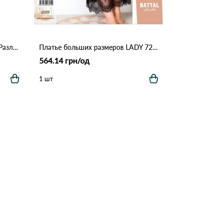
Y5700# Ночная Рукав CARESS Различные цвета
Платье больших размеров LADY 7284 Леопардовый
564.14 грн/од
1 шт