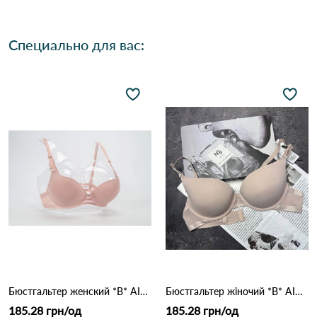
Специально для вас:
Бюстгальтер женский *B* AIMINA 1328 1,3 Пудра
Бюстгальтер жіночий *B* AIMINA 1328 9,2 Кофейний
185.28 грн/од
185.28 грн/од