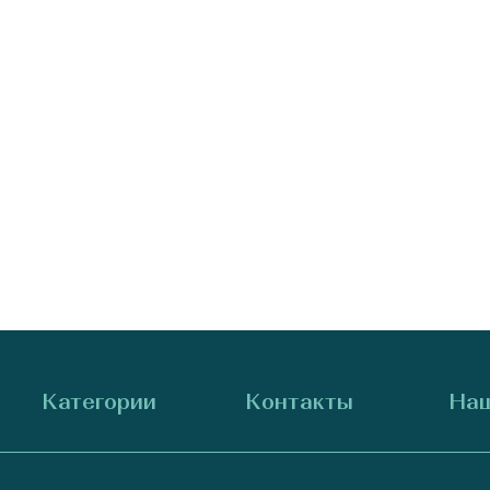
Категории
Контакты
Наш
Для женщин
+38 (073) 707-00-45
+380 (99) 302-84-98