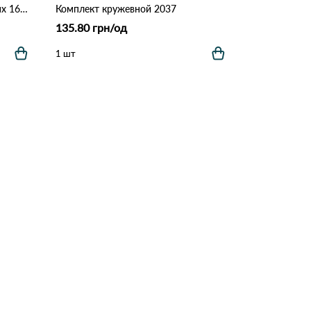
Топ женский на тонких бретелях 161 # Коричневый
Комплект кружевной 2037
135.80 грн/од
1 шт