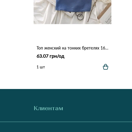
Топ женский на тонких бретелях 161 # Голубой
63.07 грн/од
1 шт
Клиентам
О нас
Производители