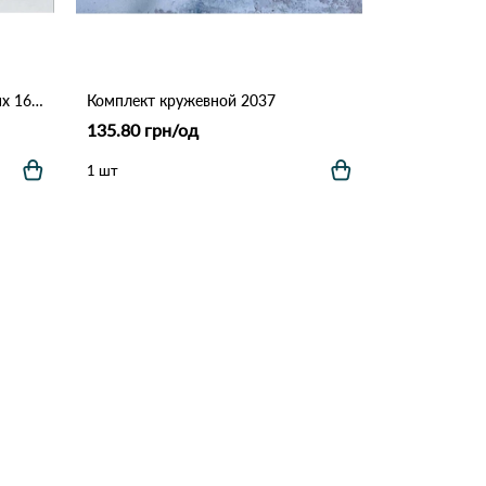
Топ женский на тонких бретелях 161 # Коричневый
Комплект кружевной 2037
135.80 грн/од
1 шт