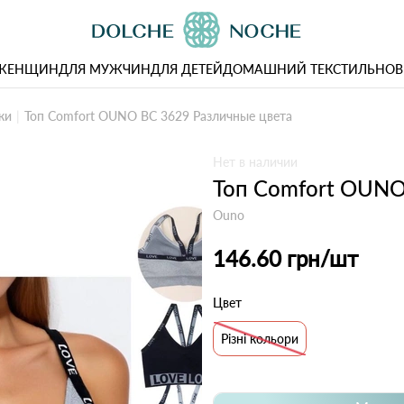
 ЖЕНЩИН
ДЛЯ МУЖЧИН
ДЛЯ ДЕТЕЙ
ДОМАШНИЙ ТЕКСТИЛЬ
НОВ
ки
Топ Comfort OUNO BC 3629 Различные цвета
Нет в наличии
Топ Comfort OUNO
Ouno
146.60 грн
/шт
Цвет
Різні кольори