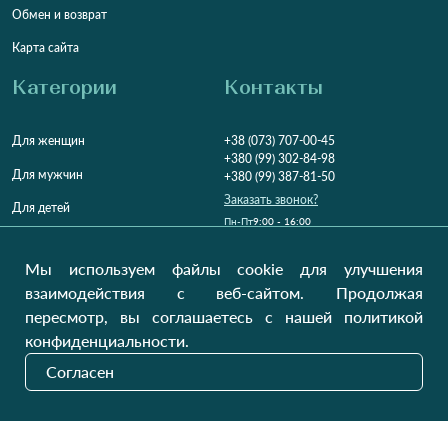
Обмен и возврат
Карта сайта
Категории
Контакты
Для женщин
+38 (073) 707-00-45
+380 (99) 302-84-98
Для мужчин
+380 (99) 387-81-50
Заказать звонок?
Для детей
Пн-Пт
9:00 - 16:00
Cб-Вс
9:00 - 13:00
Домашний текстиль
НД
Вихідний
Мы используем файлы cookie для улучшения
Україна, Луцьк, 43000
взаимодействия с веб-сайтом. Продолжая
Открыть на карте
пересмотр, вы соглашаетесь с нашей политикой
конфиденциальности.
Наши обновления
Согласен
Отправить