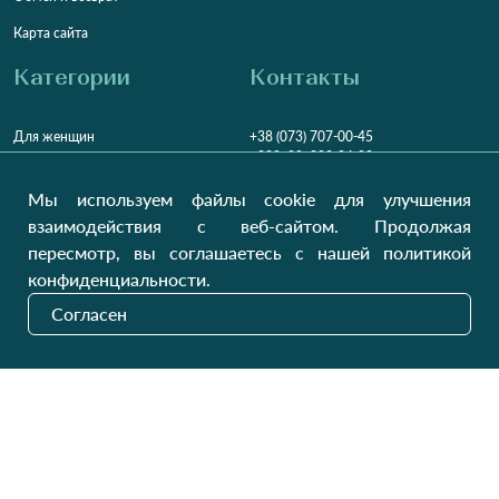
Карта сайта
Категории
Контакты
Для женщин
+38 (073) 707-00-45
+380 (99) 302-84-98
Для мужчин
+380 (99) 387-81-50
Мы используем файлы cookie для улучшения
Заказать звонок?
Для детей
взаимодействия с веб-сайтом. Продолжая
Пн-Пт
9:00 - 16:00
Cб-Вс
9:00 - 13:00
Домашний текстиль
пересмотр, вы соглашаетесь с нашей политикой
НД
Вихідний
конфиденциальности.
Україна, Луцьк, 43000
Согласен
Открыть на карте
Наши обновления
Отправить