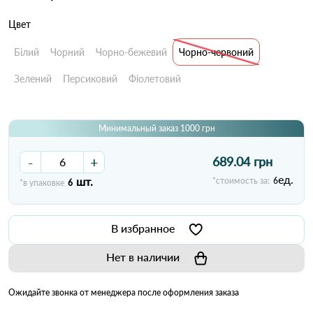
Цвет
Білий
Чорний
Чорно-бежевий
Чорно-червоний
Зелений
Персиковий
Фіолетовий
Минимальный заказ 1000 грн
-
+
689.04 грн
ед.
шт.
*стоимость за:
6
*в упаковке
6
В избранное
Нет в наличии
Ожидайте звонка от менеджера после оформления заказа