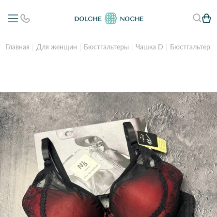
Главная
Для женщин
Бюстгальтеры
Чашка D
Бюстгальтер ж