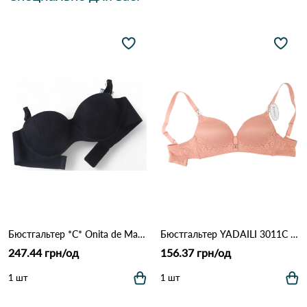
Бюстгальтер *С* Onita de Mas 2316 Черный
Бюстгальтер YADAILI 3011С 2,2 Персиковый
247.44 грн/од
156.37 грн/од
1 шт
1 шт