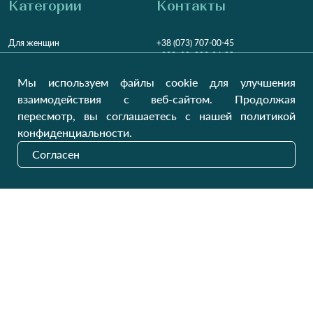
Категории
Контакты
Для женщин
+38 (073) 707-00-45
+380 (99) 302-84-98
Для мужчин
+380 (99) 387-81-50
Мы используем файлы cookie для улучшения
Заказать звонок?
Для детей
взаимодействия с веб-сайтом. Продолжая
Пн-Пт
9:00 - 16:00
Cб-Вс
9:00 - 13:00
Домашний текстиль
пересмотр, вы соглашаетесь с нашей политикой
НД
Вихідний
конфиденциальности.
Україна, Луцьк, 43000
Согласен
Открыть на карте
Наши обновления
Отправить