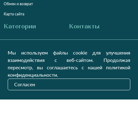
Обмен и возврат
Карта сайта
Категории
Контакты
Для женщин
+38 (073) 707-00-45
+380 (99) 302-84-98
Мы используем файлы cookie для улучшения
Для мужчин
+380 (99) 387-81-50
взаимодействия с веб-сайтом. Продолжая
Заказать звонок?
Для детей
пересмотр, вы соглашаетесь с нашей политикой
Пн-Пт
9:00 - 16:00
Cб-Вс
9:00 - 13:00
Домашний текстиль
конфиденциальности.
НД
Вихідний
Согласен
Україна, Луцьк, 43000
Открыть на карте
Наши обновления
Отправить