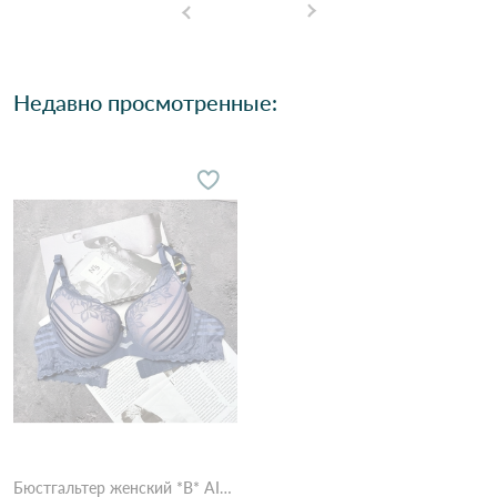
Недавно просмотренные:
Бюстгальтер женский *B* AIMINA 38982 Синій