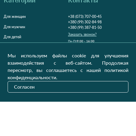
Категории
Контакты
Для женщин
+38 (073) 707-00-45
+380 (99) 302-84-98
Для мужчин
+380 (99) 387-81-50
Заказать звонок?
Для детей
Пн-Пт
9:00 - 16:00
Cб-Вс
9:00 - 13:00
Домашний текстиль
НД
Вихідний
Мы используем файлы cookie для улучшения
Україна, Луцьк, 43000
взаимодействия с веб-сайтом. Продолжая
Открыть на карте
пересмотр, вы соглашаетесь с нашей политикой
конфиденциальности.
Наши обновления
Согласен
Отправить