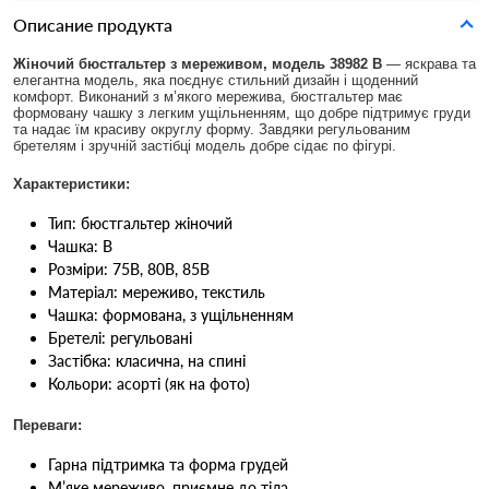
Описание продукта
Жіночий бюстгальтер з мереживом, модель 38982 B
— яскрава та
елегантна модель, яка поєднує стильний дизайн і щоденний
комфорт. Виконаний з м’якого мережива, бюстгальтер має
формовану чашку з легким ущільненням, що добре підтримує груди
та надає їм красиву округлу форму. Завдяки регульованим
бретелям і зручній застібці модель добре сідає по фігурі.
Характеристики:
Тип: бюстгальтер жіночий
Чашка: B
Розміри: 75B, 80B, 85B
Матеріал: мереживо, текстиль
Чашка: формована, з ущільненням
Бретелі: регульовані
Застібка: класична, на спині
Кольори: асорті (як на фото)
Переваги:
Гарна підтримка та форма грудей
М’яке мереживо, приємне до тіла