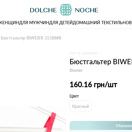
 ЖЕНЩИН
ДЛЯ МУЖЧИН
ДЛЯ ДЕТЕЙ
ДОМАШНИЙ ТЕКСТИЛЬ
НОВ
Бюстгальтер BIWEIER 31588#B
Нет в наличии
Бюстгальтер BIWE
Biweier
160.16 грн
/шт
Цвет
Красный
Минима