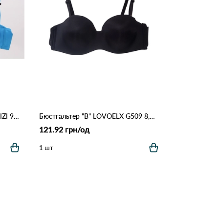
Бюстгальтер женский *B* NADIZI 9780 17.2 Голубой
Бюстгальтер "B" LOVOELX G509 8,1 Черный
121.92 грн/од
1 шт