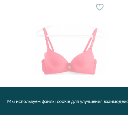
Мы используем файлы cookie для улучшения взаимодейс
Бюстгальтер BIWEIER 31588#B
160.16 грн/од