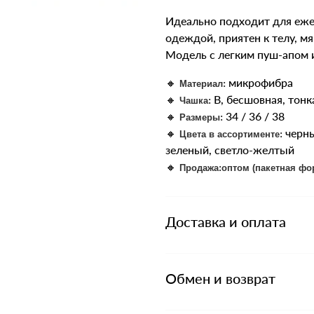
Идеально подходит для еже
одеждой, приятен к телу, мя
Модель с легким пуш-апом 
🔸
микрофибра
Материал:
🔸
B, бесшовная, тонк
Чашка:
🔸
34 / 36 / 38
Размеры:
🔸
черны
Цвета в ассортименте:
зеленый, светло-желтый
🔸
Продажа:
оптом (пакетная фо
Доставка и оплата
Обмен и возврат