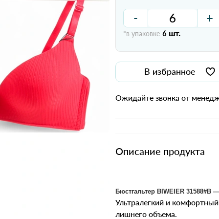
-
+
шт.
*в упаковке
6
В избранное
Ожидайте звонка от менедж
Описание продукта
Бюстгальтер BIWEIER 31588#B —
Ультралегкий и комфортный 
лишнего объема.