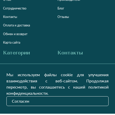
Сотрудничество
Блог
Контакты
Отзывы
Оплата и доставка
Обмен и возврат
Карта сайта
Категории
Контакты
Для женщин
+38 (073) 707-00-45
+380 (99) 302-84-98
Мы используем файлы cookie для улучшения
Для мужчин
+380 (99) 387-81-50
взаимодействия с веб-сайтом. Продолжая
Заказать звонок?
Для детей
пересмотр, вы соглашаетесь с нашей политикой
Пн-Пт
9:00 - 16:00
Cб-Вс
9:00 - 13:00
Домашний текстиль
конфиденциальности.
НД
Вихідний
Согласен
Україна, Луцьк, 43000
Открыть на карте