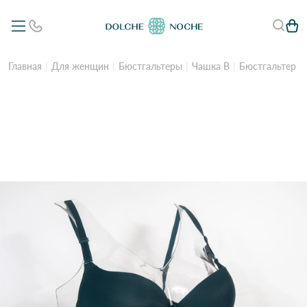
Главная
Для женщин
Бюстгальтеры
Чашка B
Бюстгальтер B