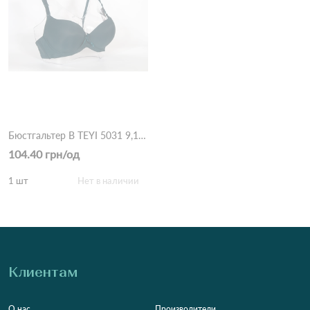
Бюстгальтер B TEYI 5031 9,1 Зеленый
104.40 грн/од
1 шт
Нет в наличии
Клиентам
О нас
Производители