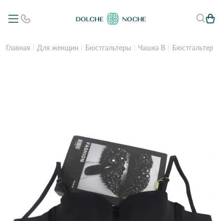
Главная
Для женщин
Бюстгальтеры
Чашка B
Бюстгальтер "