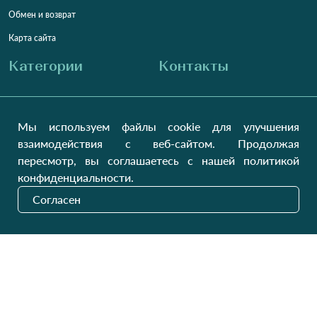
Обмен и возврат
Карта сайта
Категории
Контакты
Для женщин
+38 (073) 707-00-45
+380 (99) 302-84-98
Мы используем файлы cookie для улучшения
Для мужчин
+380 (99) 387-81-50
взаимодействия с веб-сайтом. Продолжая
Заказать звонок?
Для детей
пересмотр, вы соглашаетесь с нашей политикой
Пн-Пт
9:00 - 16:00
Cб-Вс
9:00 - 13:00
Домашний текстиль
конфиденциальности.
НД
Вихідний
Согласен
Україна, Луцьк, 43000
Открыть на карте
Наши обновления
Отправить