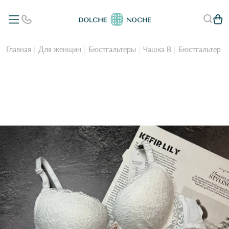
Главная
Для женщин
Бюстгальтеры
Чашка B
Бюстгальтер *