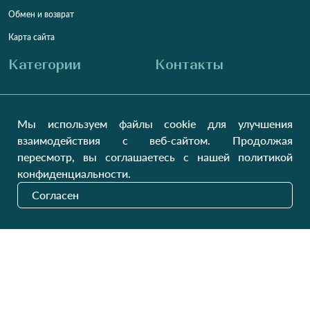
Обмен и возврат
Карта сайта
Категории
Контакты
Для женщин
+38 (073) 707-00-45
+380 (99) 302-84-98
Мы используем файлы cookie для улучшения
Для мужчин
+380 (99) 387-81-50
взаимодействия с веб-сайтом. Продолжая
Заказать звонок?
Для детей
пересмотр, вы соглашаетесь с нашей политикой
Пн-Пт
9:00 - 16:00
Cб-Вс
9:00 - 13:00
Домашний текстиль
конфиденциальности.
НД
Вихідний
Согласен
Україна, Луцьк, 43000
Открыть на карте
Наши обновления
Отправить