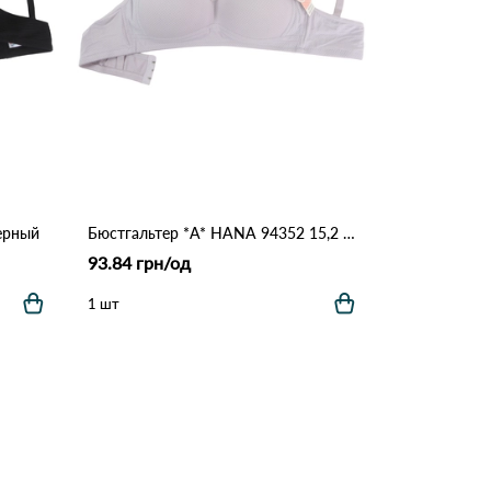
Черный
Бюстгальтер *A* HANA 94352 15,2 Лавандовый
93.84 грн/од
1 шт