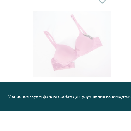
Мы используем файлы cookie для улучшения взаимодейс
Бюстгальтер (A )*3114*LUNA 15,1 Розовый
106.56 грн/од
1 шт
Нет в наличии