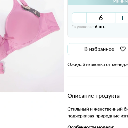
Минима
-
+
шт.
*в упаковке
6
В избранное
Ожидайте звонка от менедж
Описание продукта
Стильный и женственный бю
подчеркивая природные изг
Особенности модели: