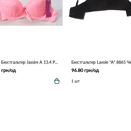
88368 Бюстгальтер Jassire A 13.4 Розовый
Бюстгальтер Lavole *A* 8865 
 грн/од
96.80 грн/од
1 шт