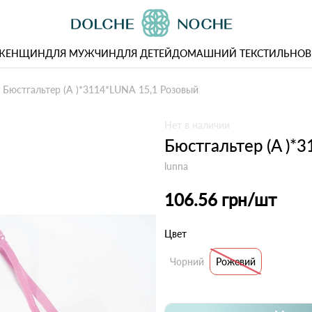
 ЖЕНЩИН
ДЛЯ МУЖЧИН
ДЛЯ ДЕТЕЙ
ДОМАШНИЙ ТЕКСТИЛЬ
НОВ
Бюстгальтер (A )*3114*LUNA 15,1 Розовый
Нет в наличии
Бюстгальтер (A )*
lunna
106.56 грн
/шт
Цвет
Чорний
Рожевий