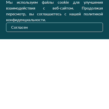
Україна, Луцьк, 43000
Мы используем файлы cookie для улучшения
Открыть на карте
взаимодействия с веб-сайтом. Продолжая
пересмотр, вы соглашаетесь с нашей политикой
Наши обновления
конфиденциальности.
Согласен
Отправить
На украинском рынке с 2011 года
GW SITE