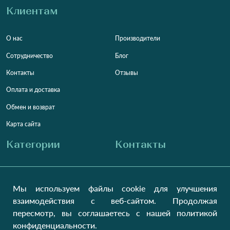
Клиентам
О нас
Производители
Сотрудничество
Блог
Контакты
Отзывы
Оплата и доставка
Обмен и возврат
Карта сайта
Категории
Контакты
Для женщин
+38 (073) 707-00-45
+380 (99) 302-84-98
Мы используем файлы cookie для улучшения
Для мужчин
+380 (99) 387-81-50
взаимодействия с веб-сайтом. Продолжая
Заказать звонок?
Для детей
пересмотр, вы соглашаетесь с нашей политикой
Пн-Пт
9:00 - 16:00
Cб-Вс
9:00 - 13:00
Домашний текстиль
конфиденциальности.
НД
Вихідний