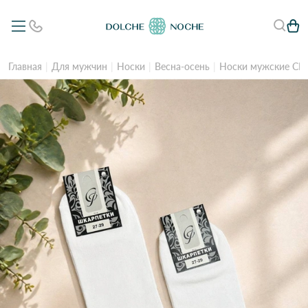
Главная
Для мужчин
Носки
Весна-осень
Носки мужские СИ 