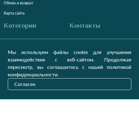
Обмен и возврат
Карта сайта
Категории
Контакты
Для женщин
+38 (073) 707-00-45
+380 (99) 302-84-98
Мы используем файлы cookie для улучшения
Для мужчин
+380 (99) 387-81-50
взаимодействия с веб-сайтом. Продолжая
Заказать звонок?
Для детей
пересмотр, вы соглашаетесь с нашей политикой
Пн-Пт
9:00 - 16:00
Cб-Вс
9:00 - 13:00
Домашний текстиль
конфиденциальности.
НД
Вихідний
Согласен
Україна, Луцьк, 43000
Открыть на карте
Наши обновления
Отправить