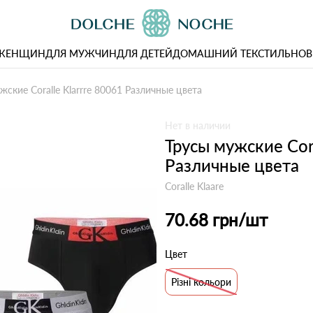
 ЖЕНЩИН
ДЛЯ МУЖЧИН
ДЛЯ ДЕТЕЙ
ДОМАШНИЙ ТЕКСТИЛЬ
НОВ
жские Coralle Klarrre 80061 Различные цвета
Нет в наличии
Трусы мужские Cora
Различные цвета
Coralle Klaare
70.68 грн
/шт
Цвет
Різні кольори