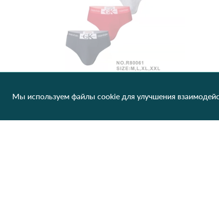
Мы используем файлы cookie для улучшения взаимодейс
Трусы мужские Coralle Klarrre 80061 Различные цвета
70.68 грн/од
1 шт
Нет в наличии
Клиентам