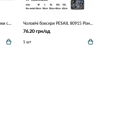
Мужские пляжные шорты-плавки с сеткой "Tropical Palm" (Опт) 006 Синий
Чоловічі боксери PESAIL 80915 Різні кольори
76.20 грн/од
1 шт