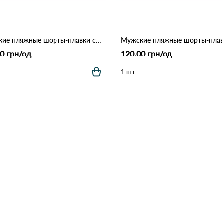
Мужские пляжные шорты-плавки с сеткой "Tropical Palm" (Опт) 006 Темно Синий
0 грн/од
120.00 грн/од
1 шт