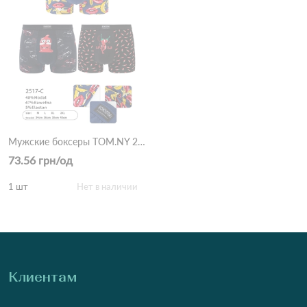
Мужские боксеры TOM.NY 2517 Разные цвета
73.56 грн/од
1 шт
Нет в наличии
Клиентам