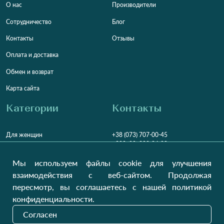
О нас
Производители
Сотрудничество
Блог
Контакты
Отзывы
Оплата и доставка
Обмен и возврат
Карта сайта
Категории
Контакты
Для женщин
+38 (073) 707-00-45
+380 (99) 302-84-98
Для мужчин
+380 (99) 387-81-50
Мы используем файлы cookie для улучшения
Заказать звонок?
Для детей
взаимодействия с веб-сайтом. Продолжая
Пн-Пт
9:00 - 16:00
Cб-Вс
9:00 - 13:00
Домашний текстиль
пересмотр, вы соглашаетесь с нашей политикой
НД
Вихідний
конфиденциальности.
Україна, Луцьк, 43000
Согласен
Открыть на карте