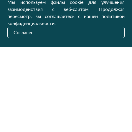
Мы используем файлы cookie для улучшения
Клиентам
взаимодействия с веб-сайтом. Продолжая
пересмотр, вы соглашаетесь с нашей политикой
О нас
Производители
конфиденциальности.
Сотрудничество
Блог
Согласен
Контакты
Отзывы
Оплата и доставка
Обмен и возврат
Карта сайта
Категории
Контакты
Для женщин
+38 (073) 707-00-45
+380 (99) 302-84-98
Для мужчин
+380 (99) 387-81-50
Заказать звонок?
Для детей
Пн-Пт
9:00 - 16:00
Cб-Вс
9:00 - 13:00
Домашний текстиль
НД
Вихідний