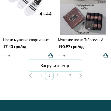
Носки мужские спортивные IKON 0713 Белый
Мужские носки Tafinceva LA8882 Черный
17.40 грн/од
190.97 грн/од
1 шт
1 шт
Загрузить еще
1
3
7
2
...